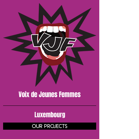
Voix de J
eunes
Femmes
Luxembourg
our projects