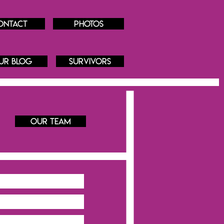
ontact
Photos
ur blog
Survivors
our Team