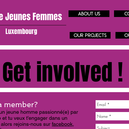
e J
eunes
Femmes
About us
C
Luxembourg
our projects
O
Get involved !
a member?
un jeune homme passionné(e) par
 et tu veux t'engager dans un
 alors rejoins-nous sur
facebook
,