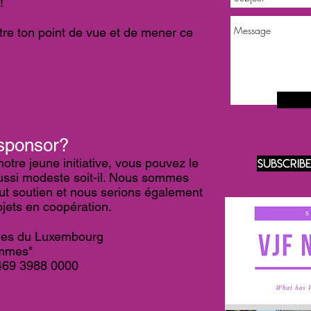
!
re ton point de vue et de mener ce
sponsor?
otre jeune initiative, vous pouvez le
Subscrib
 aussi modeste soit-il. Nous sommes
ut soutien et nous serions également
jets en coopération.
mes du Luxembourg
emmes"
469 3988 0000