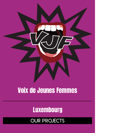
Voix de J
eunes
Femmes
Luxembourg
our projects