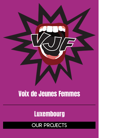
Voix de J
eunes
Femmes
Luxembourg
our projects