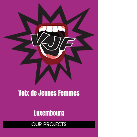
Voix de J
eunes
Femmes
Luxembourg
our projects