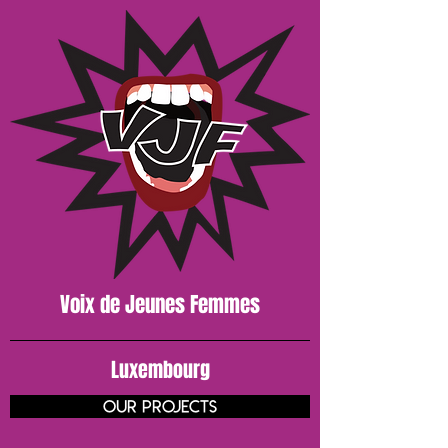
Voix de J
eunes
Femmes
Luxembourg
our projects