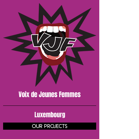
Voix de J
eunes
Femmes
Luxembourg
our projects