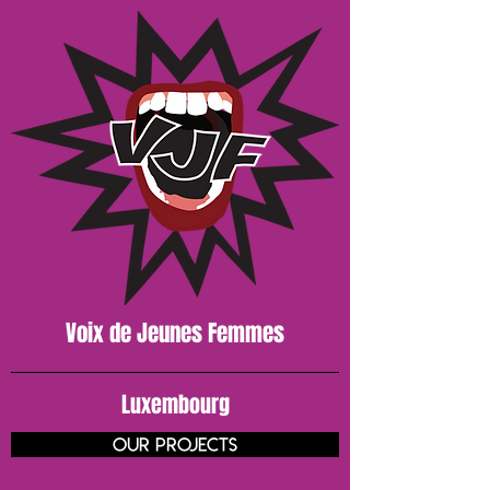
Voix de J
eunes
Femmes
Luxembourg
our projects