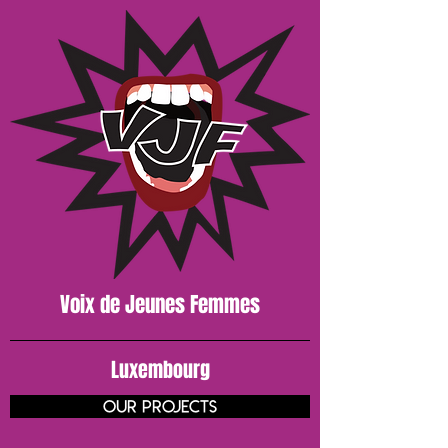
Voix de J
eunes
Femmes
Luxembourg
our projects