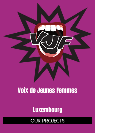
Voix de J
eunes
Femmes
Luxembourg
our projects