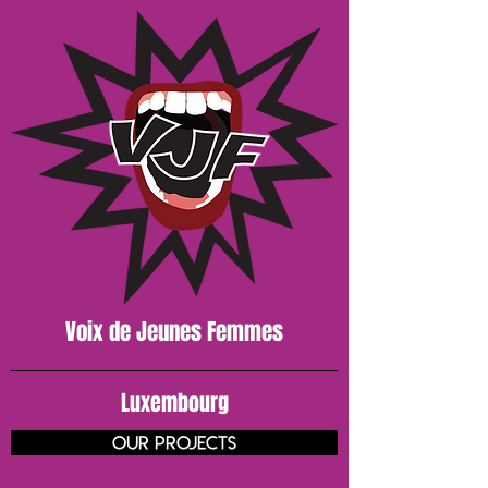
Voix de J
eunes
Femmes
Luxembourg
our projects