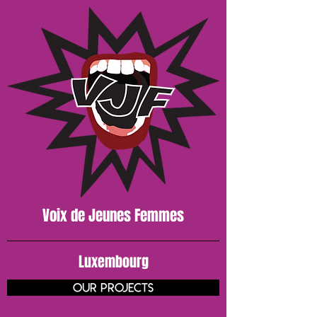
Voix de J
eunes
Femmes
Luxembourg
our projects