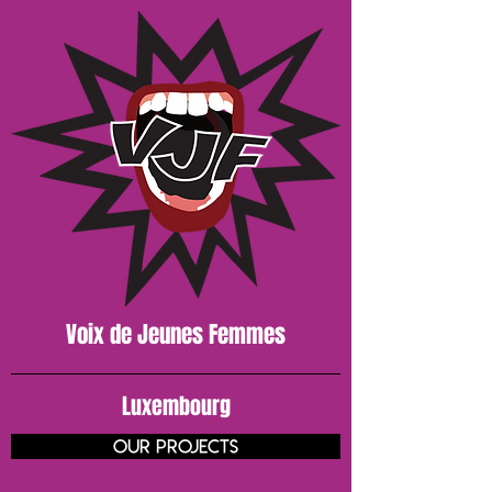
Voix de J
eunes
Femmes
Luxembourg
our projects